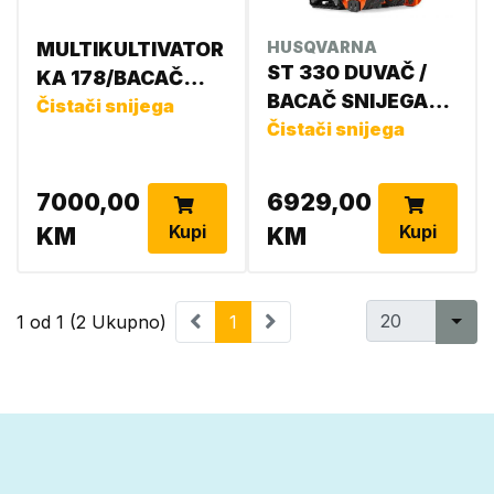
MULTIKULTIVATOR
HUSQVARNA
ST 330 DUVAČ /
KA 178/BACAČ
BACAČ SNIJEGA
SNIJEGA SA
Čistači snijega
HUSQVARNA
Čistači snijega
FREZOM- MOTOR
970529101
DIZEL LOMBARDINI
KA 178 2701 10KS
7000,00
6929,00
Kupi
Kupi
KM
KM
1 od 1 (2 Ukupno)
1