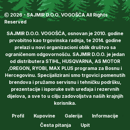
2026 - SAJMIR D.O.O. VOGOŠĆA All Rights
Reserved
SAJMIR D.O.O. VOGOŠĆA, osnovan je 2010. godine
prvobitno kao trgovinska radnja, te 2014. godine
prelazi u novi organizacioni oblik društvo sa
ograničenom odgovornošću. SAJMIR D.O.O. je jedan
od distributera STIHL, HUSQVARNA, AS MOTOR
,OREGON, RYOBI, MAX PLUS programa za Bosnu i
Hercegovinu. Specijalizirani smo trgovici pomenutih
brendova i pružamo servisnu i tehničku podršku,
prezentacije i isporuke svih uređaja i rezervnih
dijelova, a sve to u cilju zadovoljstva naših krajnjih
korisnika.
Profil
Kupovine
Galerija
Informacije
Česta pitanja
Upit