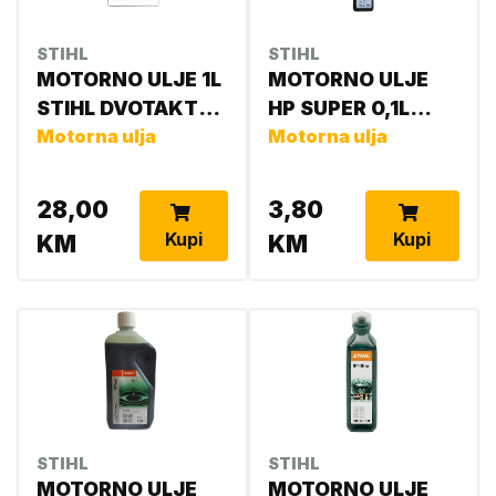
STIHL
STIHL
MOTORNO ULJE 1L
MOTORNO ULJE
STIHL DVOTAKTOL
HP SUPER 0,1L
SA DOZEROM 0781
Motorna ulja
0781 319 8052
Motorna ulja
319 8411 1:50
28,00
3,80
Kupi
Kupi
KM
KM
STIHL
STIHL
MOTORNO ULJE
MOTORNO ULJE