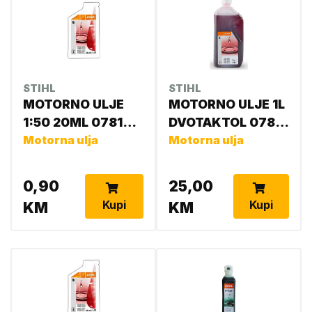
STIHL
STIHL
MOTORNO ULJE
MOTORNO ULJE 1L
1:50 20ML 0781
DVOTAKTOL 0781
319 8400
Motorna ulja
319 8410
Motorna ulja
0,90
25,00
Kupi
Kupi
KM
KM