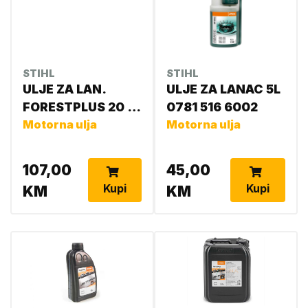
STIHL
STIHL
ULJE ZA LAN.
ULJE ZA LANAC 5L
FORESTPLUS 20 L
0781 516 6002
0781 516 6006
Motorna ulja
Motorna ulja
107,00
45,00
Kupi
Kupi
KM
KM