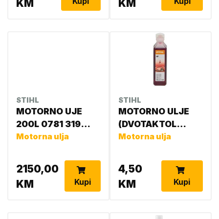
Kupi
Kupi
KM
KM
STIHL
STIHL
MOTORNO UJE
MOTORNO ULJE
200L 0781 319
(DVOTAKTOL
8468
Motorna ulja
STIHL.0,1L0781319
Motorna ulja
8401
2150,00
4,50
Kupi
Kupi
KM
KM