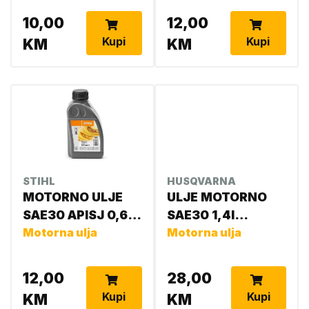
10,00
12,00
Kupi
Kupi
KM
KM
STIHL
HUSQVARNA
MOTORNO ULJE
ULJE MOTORNO
SAE30 APISJ 0,6L
SAE30 1,4l
0781 309 2002
Motorna ulja
5774197-01
Motorna ulja
12,00
28,00
Kupi
Kupi
KM
KM