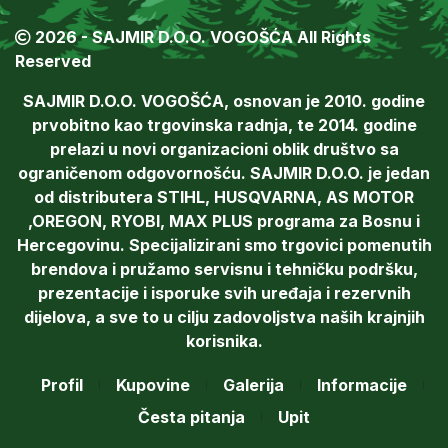
2026 - SAJMIR D.O.O. VOGOŠĆA All Rights
Reserved
SAJMIR D.O.O. VOGOŠĆA, osnovan je 2010. godine
prvobitno kao trgovinska radnja, te 2014. godine
prelazi u novi organizacioni oblik društvo sa
ograničenom odgovornošću. SAJMIR D.O.O. je jedan
od distributera STIHL, HUSQVARNA, AS MOTOR
,OREGON, RYOBI, MAX PLUS programa za Bosnu i
Hercegovinu. Specijalizirani smo trgovici pomenutih
brendova i pružamo servisnu i tehničku podršku,
prezentacije i isporuke svih uređaja i rezervnih
dijelova, a sve to u cilju zadovoljstva naših krajnjih
korisnika.
Profil
Kupovine
Galerija
Informacije
Česta pitanja
Upit