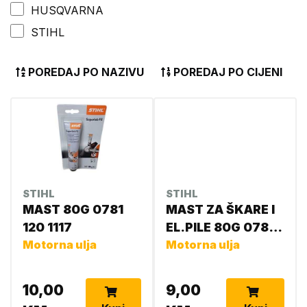
HUSQVARNA
STIHL
POREDAJ PO NAZIVU
POREDAJ PO CIJENI
STIHL
STIHL
MAST 80G 0781
MAST ZA ŠKARE I
120 1117
EL.PILE 80G 0781
Motorna ulja
120 1109
Motorna ulja
10,00
9,00