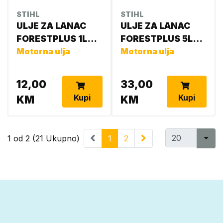
STIHL
STIHL
ULJE ZA LANAC
ULJE ZA LANAC
FORESTPLUS 1L
FORESTPLUS 5L
0781 516 6001
Motorna ulja
0781 516 6002
Motorna ulja
ULJE ZA LANAC
12,00
33,00
Kupi
Kupi
KM
KM
1 od 2 (21 Ukupno)
1
2