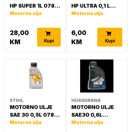
HP SUPER 1L 0781
HP ULTRA 0,1 L
319 8053
Motorna ulja
0781 319 8060
Motorna ulja
28,00
6,00
Kupi
Kupi
KM
KM
STIHL
HUSQVARNA
MOTORNO ULJE
MOTORNO ULJE
SAE 30 0,5L 0781
SAE30 0,6L
309 2001
Motorna ulja
577419201
Motorna ulja