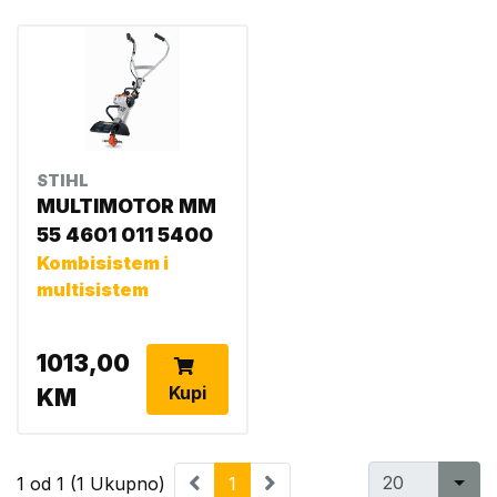
STIHL
MULTIMOTOR MM
55 4601 011 5400
Kombisistem i
multisistem
1013,00
Kupi
KM
1 od 1 (1 Ukupno)
1