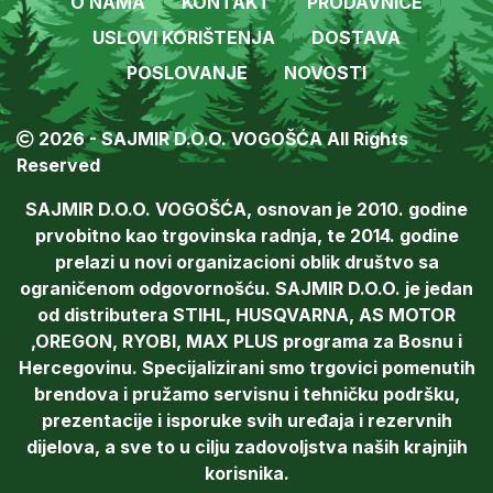
O NAMA
KONTAKT
PRODAVNICE
USLOVI KORIŠTENJA
DOSTAVA
POSLOVANJE
NOVOSTI
2026 - SAJMIR D.O.O. VOGOŠĆA All Rights
Reserved
SAJMIR D.O.O. VOGOŠĆA, osnovan je 2010. godine
prvobitno kao trgovinska radnja, te 2014. godine
prelazi u novi organizacioni oblik društvo sa
ograničenom odgovornošću. SAJMIR D.O.O. je jedan
od distributera STIHL, HUSQVARNA, AS MOTOR
,OREGON, RYOBI, MAX PLUS programa za Bosnu i
Hercegovinu. Specijalizirani smo trgovici pomenutih
brendova i pružamo servisnu i tehničku podršku,
prezentacije i isporuke svih uređaja i rezervnih
dijelova, a sve to u cilju zadovoljstva naših krajnjih
korisnika.