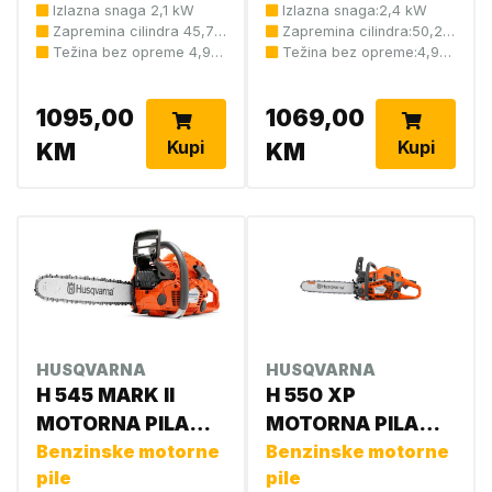
Izlazna snaga 2,1 kW
Izlazna snaga:2,4 kW
Zapremina cilindra 45,7
Zapremina cilindra:50,2
cm3
Težina bez opreme 4,9
cm3
Težina bez opreme:4,9
kg
kg
1095,00
1069,00
Kupi
Kupi
KM
KM
HUSQVARNA
HUSQVARNA
H 545 MARK II
H 550 XP
MOTORNA PILA
MOTORNA PILA
968690635
Benzinske motorne
967690835
Benzinske motorne
pile
pile