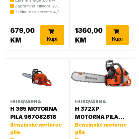
Izlazna snaga 1,6 kW
Zapremina cilindra 38
cm3
Težina bez opreme 4,7
kg
679,00
1360,00
Kupi
Kupi
KM
KM
HUSQVARNA
HUSQVARNA
H 365 MOTORNA
H 372XP
PILA 967082818
MOTORNA PILA
Benzinske motorne
965702920
Benzinske motorne
pile
pile