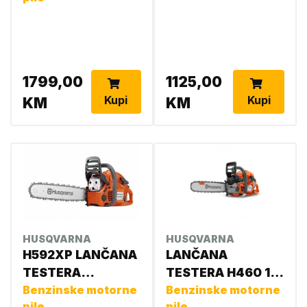
1799,00
1125,00
Kupi
Kupi
KM
KM
HUSQVARNA
HUSQVARNA
H592XP LANČANA
LANČANA
TESTERA
TESTERA H460 18
970493120
Benzinske motorne
970550018
Benzinske motorne
pile
pile