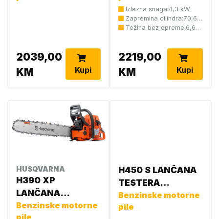
Izlazna snaga:4,3 kW
Zapremina cilindra:70,6
cm3
Težina bez opreme:6,6
kg
2039,00
2219,00
Kupi
Kupi
KM
KM
HUSQVARNA
H450 S LANČANA
H390 XP
TESTERA
LANČANA
970702618
Benzinske motorne
TESTERA 20
Benzinske motorne
pile
pile
965060620