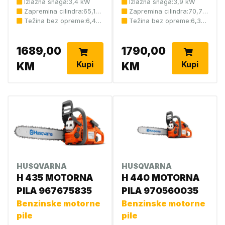
Izlazna snaga:3,4 kW
Izlazna snaga:3,9 kW
Zapremina cilindra:65,1
Zapremina cilindra:70,7
cm3
Težina bez opreme:6,4
cm3
Težina bez opreme:6,3
kg
kg
1689,00
1790,00
Kupi
Kupi
KM
KM
HUSQVARNA
HUSQVARNA
H 435 MOTORNA
H 440 MOTORNA
PILA 967675835
PILA 970560035
Benzinske motorne
Benzinske motorne
pile
pile