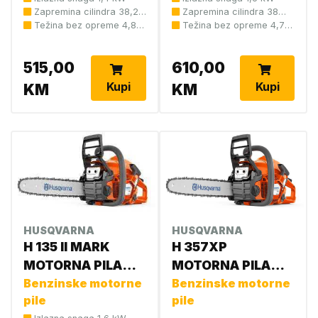
Zapremina 31,8 cm3
Zapremina cilindra 38,2
Zapremina cilindra 38
cm3
Težina bez opreme 4,85
cm3
Težina bez opreme 4,7
Zapremina 55,5
kg
kg
Zapremina 59,0
515,00
610,00
Zapremina 72,2 cm 3
Kupi
Kupi
KM
KM
Zapremina cm3 6,2
Zapremina cm3 79,2
Zapremina cm3 91,1
Zapremina:59,0 cm3
HUSQVARNA
HUSQVARNA
H 135 II MARK
H 357XP
MOTORNA PILA
MOTORNA PILA
967861814
Benzinske motorne
9655502-06
Benzinske motorne
pile
pile