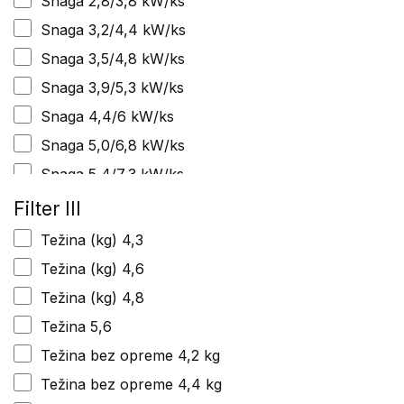
Snaga 2,8/3,8 kW/ks
Snaga KW/KS 1,7 /2,3
Snaga 3,2/4,4 kW/ks
Snaga KW/KS 2,0/2,7
Snaga 3,5/4,8 kW/ks
Snaga KW/KS 2,3/3,1
Snaga 3,9/5,3 kW/ks
Snaga KW/KS 2,6/3,5
Snaga 4,4/6 kW/ks
Težina 3,3 (kg)
Snaga 5,0/6,8 kW/ks
Težina 4,1 kg
Snaga 5,4/7,3 kW/ks
Težina 4,8 (kg)
Snaga 5/6,8 kW/ks
Filter III
Težina 5,6 (kg)
Snaga:3,4/4,6 kW(KS)
Težina (kg) 4,3
Težina 6,2 (kg)
Zapremina cm3 35,2
Težina (kg) 4,6
Težina 6,5 (kg)
Zapremina 40,2
Težina (kg) 4,8
Težina 7,4 (kg)
Zapremina 45,4
Težina 5,6
Težina:5,6 kg
Zapremina 50,2
Težina bez opreme 4,2 kg
Težina7,4 (kg)
Zapremina cilindra 38 cm3
Težina bez opreme 4,4 kg