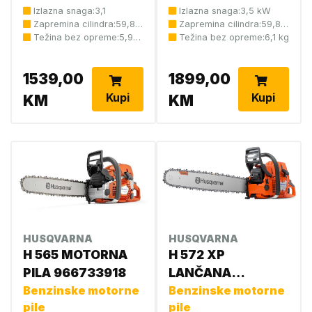
Izlazna snaga:3,1
Izlazna snaga:3,5 kW
Zapremina cilindra:59,8
Zapremina cilindra:59,8
cmcm
Težina bez opreme:5,9
cm³
Težina bez opreme:6,1 kg
kg
1539,00
1899,00
Kupi
Kupi
KM
KM
HUSQVARNA
HUSQVARNA
H 565 MOTORNA
H 572 XP
PILA 966733918
LANČANA
Benzinske motorne
TESTERA 18
Benzinske motorne
pile
pile
966733118