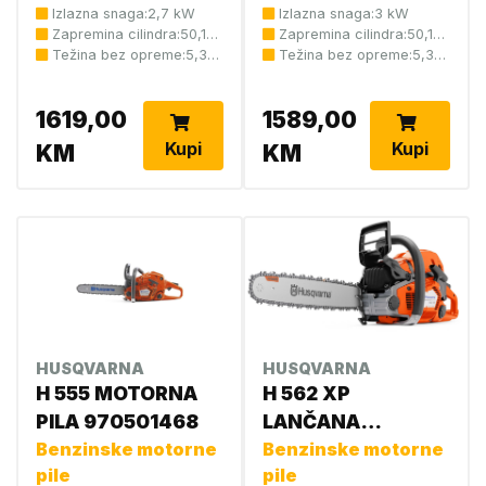
Izlazna snaga:2,7 kW
Izlazna snaga:3 kW
Zapremina cilindra:50,1
Zapremina cilindra:50,1
cm3
Težina bez opreme:5,3
cm3
Težina bez opreme:5,3
kg
kg
1619,00
1589,00
Kupi
Kupi
KM
KM
HUSQVARNA
HUSQVARNA
H 555 MOTORNA
H 562 XP
PILA 970501468
LANČANA
Benzinske motorne
TESTERA
Benzinske motorne
pile
pile
966569918