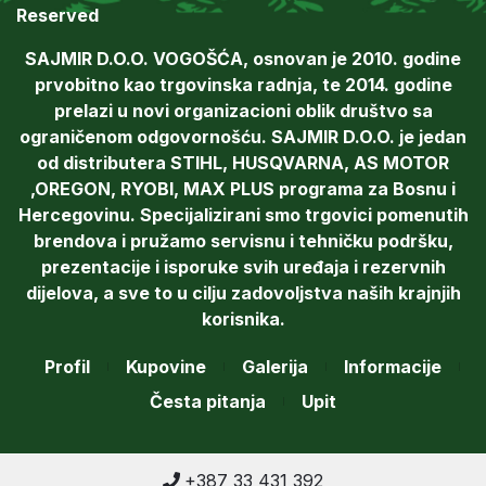
Reserved
SAJMIR D.O.O. VOGOŠĆA, osnovan je 2010. godine
prvobitno kao trgovinska radnja, te 2014. godine
prelazi u novi organizacioni oblik društvo sa
ograničenom odgovornošću. SAJMIR D.O.O. je jedan
od distributera STIHL, HUSQVARNA, AS MOTOR
,OREGON, RYOBI, MAX PLUS programa za Bosnu i
Hercegovinu. Specijalizirani smo trgovici pomenutih
brendova i pružamo servisnu i tehničku podršku,
prezentacije i isporuke svih uređaja i rezervnih
dijelova, a sve to u cilju zadovoljstva naših krajnjih
korisnika.
Profil
Kupovine
Galerija
Informacije
Česta pitanja
Upit
+387 33 431 392