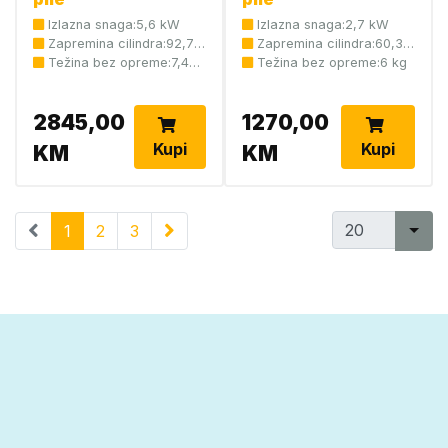
970614018
Izlazna snaga:5,6 kW
Izlazna snaga:2,7 kW
Zapremina cilindra:92,7
Zapremina cilindra:60,3
cm³
Težina bez opreme:7,4
cm3
Težina bez opreme:6 kg
kg
2845,00
1270,00
Kupi
Kupi
KM
KM
1
2
3