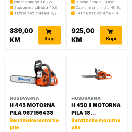
Izlazna snaga 1,6 kW
Izlazna snaga 1,8 kW
Zapremina cilindra 40,9
Zapremina cilindra 40,9
cm3
Težina bez opreme 4,2
cm3
Težina bez opreme 4,4
kg
kg
889,00
925,00
Kupi
Kupi
KM
KM
HUSQVARNA
HUSQVARNA
H 445 MOTORNA
H 450 II MOTORNA
PILA 967156438
PILA 18
Benzinske motorne
970559378
Benzinske motorne
pile
pile