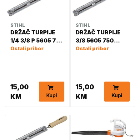
Zapremina252cm3
Zapremina76,5 cm3
Zapremnina cm 3 50,2
STIHL
STIHL
DRŽAČ TURPIJE
DRŽAČ TURPIJE
1/4 3/8 P 5605 750
3/8 5605 750
4327
Ostali pribor
4305 5605 750
Ostali pribor
4329
15,00
15,00
Kupi
Kupi
KM
KM