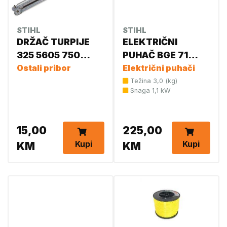
STIHL
STIHL
DRŽAČ TURPIJE
ELEKTRIČNI
325 5605 750
PUHAČ BGE 71
4328
Ostali pribor
4811 011 1526
Električni puhači
Težina 3,0 (kg)
Snaga 1,1 kW
15,00
225,00
Kupi
Kupi
KM
KM