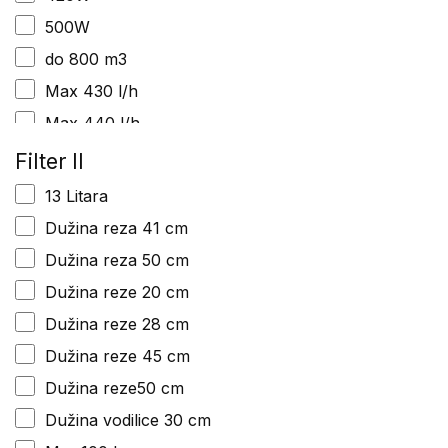
500W
do 800 m3
Max 430 l/h
Max 440 l/h
Max 480 l/h
Filter II
Max 520 l/h
13 Litara
Max 612 l/h
Dužina reza 41 cm
Preporučena bateriija AP 500 S
Dužina reza 50 cm
Snaga 0,65kW/0,9 KS
Dužina reze 20 cm
Snaga 0,75kW/1,0KS
Dužina reze 28 cm
Snaga 1,6kW/2,2 KS
Dužina reze 45 cm
Snaga 15,6kW/21,2KS
Dužina reze50 cm
Snaga 2,1kW/2,8KS
Dužina vodilice 30 cm
Snaga 2,2kW/3,0 KS