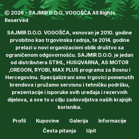
2026 - SAJMIR D.O.O. VOGOŠĆA All Rights
Reserved
SAJMIR D.O.O. VOGOŠĆA, osnovan je 2010. godine
prvobitno kao trgovinska radnja, te 2014. godine
prelazi u novi organizacioni oblik društvo sa
ograničenom odgovornošću. SAJMIR D.O.O. je jedan
od distributera STIHL, HUSQVARNA, AS MOTOR
,OREGON, RYOBI, MAX PLUS programa za Bosnu i
Hercegovinu. Specijalizirani smo trgovici pomenutih
brendova i pružamo servisnu i tehničku podršku,
prezentacije i isporuke svih uređaja i rezervnih
dijelova, a sve to u cilju zadovoljstva naših krajnjih
korisnika.
Profil
Kupovine
Galerija
Informacije
Česta pitanja
Upit