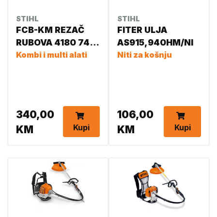
STIHL
STIHL
FCB-KM REZAČ
FITER ULJA
RUBOVA 4180 740
AS915,940HM/NI
5002
Kombi i multi alati
Niti za košnju
340,00
106,00
Kupi
Kupi
KM
KM