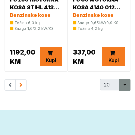
KOSA STIHL 4134
KOSA 4140 012
200 0332
Benzinske kose
2364
Benzinske kose
Težina 6,3 kg
Snaga 0,65kW/0,9 KS
Snaga 1,6/2,2 kW/KS
Težina 4,2 kg
1192,00
337,00
Kupi
Kupi
KM
KM