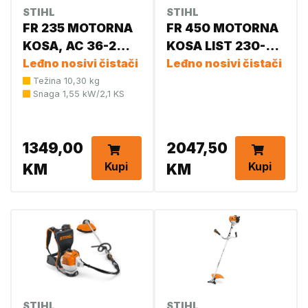
STIHL
STIHL
FR 235 MOTORNA
FR 450 MOTORNA
KOSA, AC 36-2
KOSA LIST 230-4
4151 200 0016
Leđno nosivi čistači
4128 207 0000
Leđno nosivi čistači
Težina 10,30 kg
Snaga 1,55 kW/2,1 KS
1349,00
2047,50
Kupi
Kupi
KM
KM
STIHL
STIHL