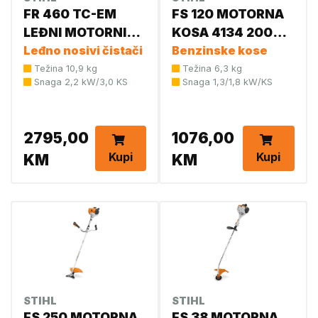
FR 460 TC-EM
FS 120 MOTORNA
LEĐNI MOTORNI
KOSA 4134 200
ČISTAČ
Leđno nosivi čistači
0234 NB 4134 200
Benzinske kose
0318
Težina 10,9 kg
Težina 6,3 kg
Snaga 2,2 kW/3,0 KS
Snaga 1,3/1,8 kW/KS
2795,00
1076,00
Kupi
Kupi
KM
KM
STIHL
STIHL
FS 250 MOTORNA
FS 38 MOTORNA