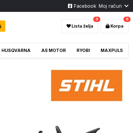
Facebook
Moj račun
0
0
i
Lista želja
Korpa
HUSQVARNA
AS MOTOR
RYOBI
MAXPULS