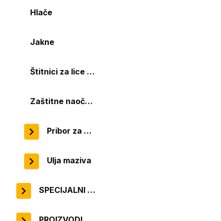
Hlače
Jakne
Štitnici za lice glavu i sluh
Zaštitne naočale
Pribor za uređaje
Ulja maziva
SPECIJALNI UREĐAJI
PROIZVODI ZA OBOŽAVATELJE