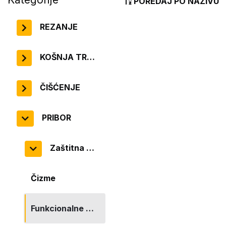
POREDAJ PO NAZIVU
REZANJE
KOŠNJA TRAVNJAKA
ČIŠĆENJE
PRIBOR
Zaštitna oprema
Čizme
Funkcionalne majice