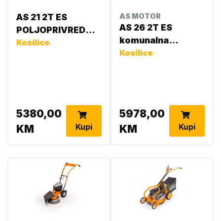
AS 21 2T ES
AS MOTOR
AS 26 2T ES
POLJOPRIVREDNA
komunalna
KOSAČICA
Kosilice
kosačica
Kosilice
G06100103
5380,00
5978,00
Kupi
Kupi
KM
KM