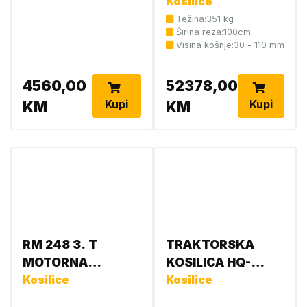
4WD XL
Kosilice
UF 237656
G90400103
Težina:351 kg
Širina reza:100cm
Visina košnje:30 - 110 mm
4560,00
52378,00
Kupi
Kupi
KM
KM
RM 248 3. T
TRAKTORSKA
MOTORNA
KOSILICA HQ-
KOSILICA WB21 011
Kosilice
TRAKTOR TC220T
Kosilice
3415
970727801