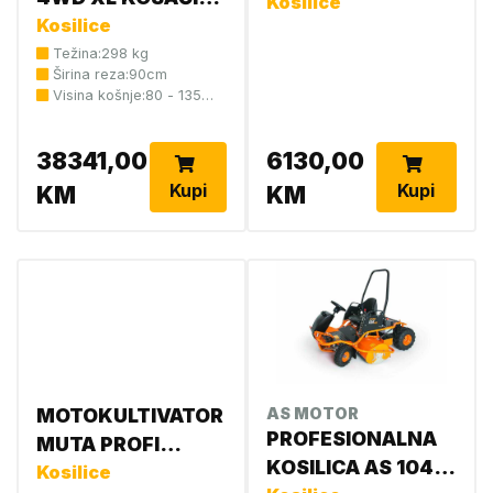
PTO AM188
Kosilice
SA SJEDIŠTEM
Kosilice
CLASSIC UF
SHERPA
Težina:298 kg
237661
Širina reza:90cm
Visina košnje:80 - 135
mm
38341,00
6130,00
Kupi
Kupi
KM
KM
MOTOKULTIVATOR
AS MOTOR
PROFESIONALNA
MUTA PROFI
KOSILICA AS 1040
AM186 CLASSIC
Kosilice