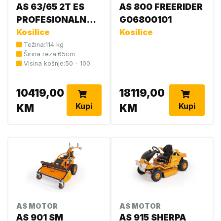
AS 63/65 2T ES
AS 800 FREERIDER
PROFESIONALNA
G06800101
KOMUNALNA
Kosilice
Kosilice
KOSAČICA
Težina:114 kg
Širina reza:65cm
G06700102
Visina košnje:50 - 100
mm
10419,00
18119,00
Kupi
Kupi
KM
KM
AS MOTOR
AS MOTOR
AS 901 SM
AS 915 SHERPA