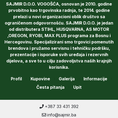
SAJMIR D.O.O. VOGOŠĆA, osnovan je 2010. godine
prvobitno kao trgovinska radnja, te 2014. godine
prelazi u novi organizacioni oblik društvo sa
ograničenom odgovornošću. SAJMIR D.O.O. je jedan
od distributera STIHL, HUSQVARNA, AS MOTOR
,OREGON, RYOBI, MAX PLUS programa za Bosnu i
Hercegovinu. Specijalizirani smo trgovici pomenutih
brendova i pružamo servisnu i tehničku podršku,
prezentacije i isporuke svih uređaja i rezervnih
dijelova, a sve to u cilju zadovoljstva naših krajnjih
korisnika.
Profil
Kupovine
Galerija
Informacije
Česta pitanja
Upit
+387 33 431 392
info@sajmir.ba