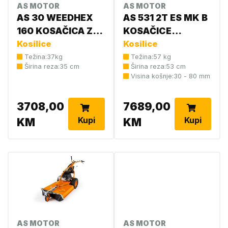
AS MOTOR
AS MOTOR
AS 30 WEEDHEX
AS 531 2T ES MK B
160 KOSAČICA ZA
KOSAČICE
ČIŠĆENJE
Kosilice
PROFESIOALNE
Kosilice
G07300103
G53100108
Težina:37kg
Težina:57 kg
Širina reza:35 cm
Širina reza:53 cm
Visina košnje:30 - 80 mm
3708,00
7689,00
Kupi
Kupi
KM
KM
AS MOTOR
AS MOTOR