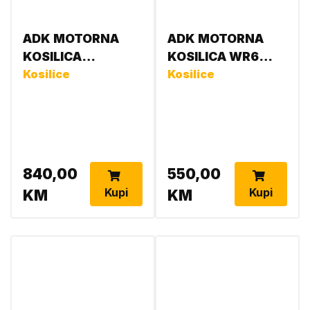
ADK MOTORNA
ADK MOTORNA
KOSILICA
KOSILICA WR6
TW51SHL-C1 (170
Kosilice
3856019114057
Kosilice
CC)ZERO TURN
WR65215ABK-ADK
3856019128757
3856019138770
840,00
550,00
Kupi
Kupi
KM
KM