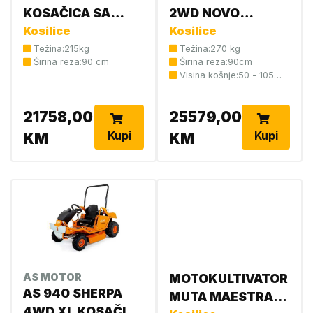
KOSAČICA SA
2WD NOVO
DROBILICOM
Kosilice
KOSAČICE SA
Kosilice
G90100001
SJEDIŠTEM
Težina:215kg
Težina:270 kg
Širina reza:90 cm
Širina reza:90cm
SHERPA
Visina košnje:50 - 105
G0690.0601
mm
21758,00
25579,00
Kupi
Kupi
KM
KM
AS MOTOR
MOTOKULTIVATOR
AS 940 SHERPA
MUTA MAESTRAL
4WD XL KOSAČICE