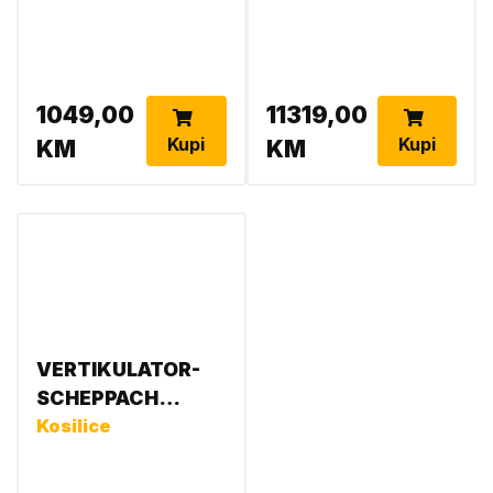
1049,00
11319,00
Kupi
Kupi
KM
KM
VERTIKULATOR-
SCHEPPACH
BENZINSKI
Kosilice
PROZRAČIVAČ
SC55P