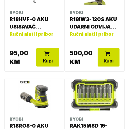
RYOBI
RYOBI
R18HVF-0 AKU
R18IW3-120S AKU
USISAVAČ
UDARNI ODVIJAČ
5133003835
Ručni alati i pribor
4892210155832
Ručni alati i pribor
95,00
500,00
Kupi
Kupi
KM
KM
RYOBI
RYOBI
R18ROS-0 AKU
RAK15MSD 15-