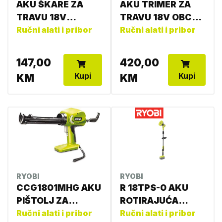
AKU ŠKARE ZA
AKU TRIMER ZA
TRAVU 18V
TRAVU 18V OBC
OGS1822
Ručni alati i pribor
1820B 5133002619
Ručni alati i pribor
5133002830
147,00
420,00
Kupi
Kupi
KM
KM
RYOBI
RYOBI
CCG1801MHG AKU
R 18TPS-0 AKU
PIŠTOLJ ZA
ROTIRAJUĆA
BRTVLJENJE
Ručni alati i pribor
ČETKA TELESKOP
Ručni alati i pribor