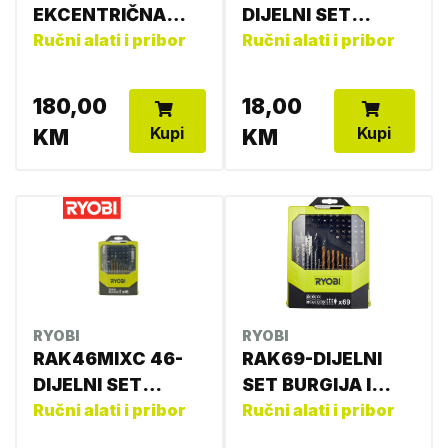
EKCENTRIČNA
DIJELNI SET
BRUSILICA
Ručni alati i pribor
BITOVA
Ručni alati i pribor
4892210136855
4892210151919
180,00
18,00
Kupi
Kupi
KM
KM
RYOBI
RYOBI
RAK46MIXC 46-
RAK69-DIJELNI
DIJELNI SET
SET BURGIJA I
BURGIJA I BITOVA
Ručni alati i pribor
BITOVA
Ručni alati i pribor
4892210129406
4892210127471