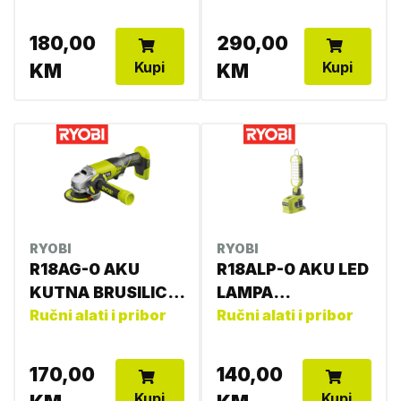
4892210109200
5133004847
180,00
290,00
Kupi
Kupi
KM
KM
RYOBI
RYOBI
R18AG-0 AKU
R18ALP-0 AKU LED
KUTNA BRUSILICA
LAMPA
4892210123657
Ručni alati i pribor
5133004424
Ručni alati i pribor
170,00
140,00
Kupi
Kupi