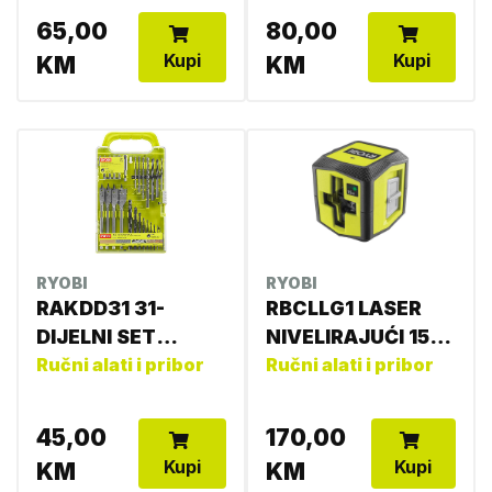
65,00
80,00
Kupi
Kupi
KM
KM
RYOBI
RYOBI
RAKDD31 31-
RBCLLG1 LASER
DIJELNI SET
NIVELIRAJUĆI 15M
DLIJETA,BURGIJA I
Ručni alati i pribor
4892210188427
Ručni alati i pribor
4892210184238
45,00
170,00
Kupi
Kupi
KM
KM