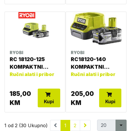
RYOBI
RYOBI
RC 18120-125
RC18120-140
KOMPAKTNI
KOMPAKTNI
PUNJAČ+BATERIJ
Ručni alati i pribor
PUNJAČ+BATERIJ
Ručni alati i pribor
A 4892210152138
A 4892210152145
185,00
205,00
Kupi
Kupi
KM
KM
1 od 2 (30 Ukupno)
1
2