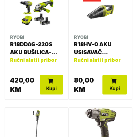
RYOBI
RYOBI
R18DDAG-220S
R18HV-0 AKU
AKU BUŠILICA-
USISAVAČ
ODVIJAČ+AKU
Ručni alati i pribor
5133003834
Ručni alati i pribor
5133004726
4892210185570
420,00
80,00
Kupi
Kupi
KM
KM