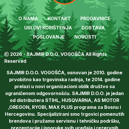
O NAMA
KONTAKT
PRODAVNICE
USLOVI KORIŠTENJA
DOSTAVA
POSLOVANJE
NOVOSTI
2026 - SAJMIR D.O.O. VOGOŠĆA All Rights
Reserved
SAJMIR D.O.O. VOGOŠĆA, osnovan je 2010. godine
prvobitno kao trgovinska radnja, te 2014. godine
prelazi u novi organizacioni oblik društvo sa
ograničenom odgovornošću. SAJMIR D.O.O. je jedan
od distributera STIHL, HUSQVARNA, AS MOTOR
,OREGON, RYOBI, MAX PLUS programa za Bosnu i
Hercegovinu. Specijalizirani smo trgovici pomenutih
brendova i pružamo servisnu i tehničku podršku,
prezentacije i isporuke svih uređaja i rezervnih