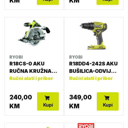
KM
KM
RYOBI
RYOBI
R18CS-0 AKU
R18DD4-242S AKU
RUČNA KRUŽNA
BUŠILICA-ODVIJAČ
PILA
Ručni alati i pribor
4892210185334
Ručni alati i pribor
4892210117304
240,00
349,00
Kupi
Kupi
KM
KM