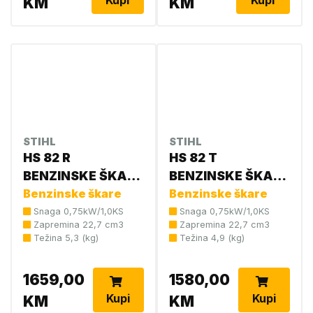
KM
KM
STIHL
STIHL
HS 82 R
HS 82 T
BENZINSKE ŠKARE
BENZINSKE ŠKARE
75 CM 4237 011
Benzinske škare
ZA ZIVICU 75 CM
Benzinske škare
2978
4237 011 2986
Snaga 0,75kW/1,0KS
Snaga 0,75kW/1,0KS
Zapremina 22,7 cm3
Zapremina 22,7 cm3
Težina 5,3 (kg)
Težina 4,9 (kg)
1659,00
1580,00
Kupi
Kupi
KM
KM