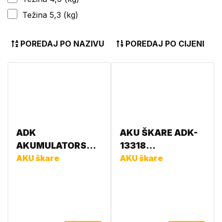
Težina 5,3 (kg)
POREDAJ PO NAZIVU
POREDAJ PO CIJENI
ADK
AKU ŠKARE ADK-
AKUMULATORSKE
13318
ŠKARE ZA
AKU škare
3856019133188
AKU škare
OREZIVANJE
JDU25P (7,2V
4AH) 13589-ADK
3856019135892