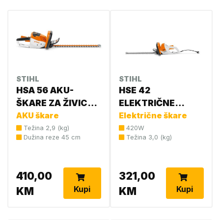
STIHL
STIHL
HSA 56 AKU-
HSE 42
ŠKARE ZA ŽIVICU
ELEKTRIČNE
4521 011 3500
AKU škare
MAKAZE 4818 011
Električne škare
3523
Težina 2,9 (kg)
420W
Dužina reze 45 cm
Težina 3,0 (kg)
410,00
321,00
Kupi
Kupi
KM
KM