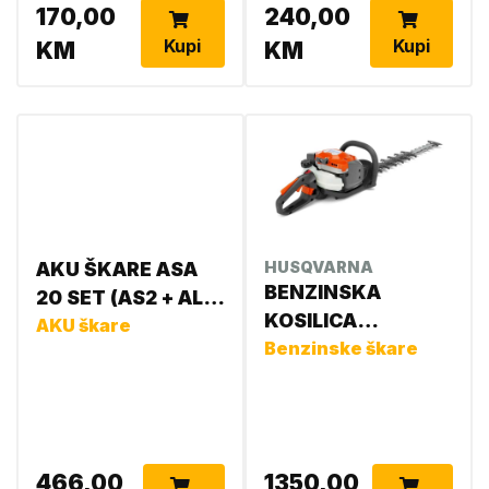
170,00
240,00
Kupi
Kupi
KM
KM
AKU ŠKARE ASA
HUSQVARNA
BENZINSKA
20 SET (AS2 + AL1 )
KOSILICA
VA05 011 6210
AKU škare
967658701
Benzinske škare
192100043
466,00
1350,00