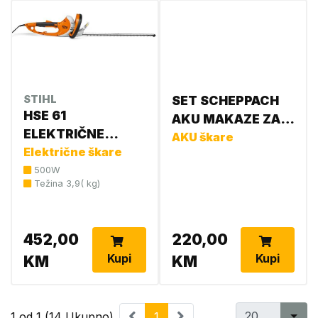
STIHL
SET SCHEPPACH
HSE 61
AKU MAKAZE ZA
ELEKTRIČNE
OREZIVANJE
AKU škare
ŠKARE ZA ŽIVICU
Električne škare
+BATERIJA 2AH+
4812 011 3503
500W
PUNJAČ 2,4A BC-
Težina 3,9( kg)
PRS28-SET
452,00
220,00
Kupi
Kupi
KM
KM
1 od 1 (14 Ukupno)
1