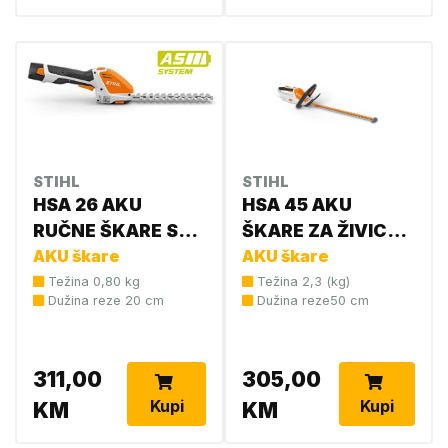
STIHL
STIHL
HSA 26 AKU
HSA 45 AKU
RUČNE ŠKARE SET
ŠKARE ZA ŽIVICU
(AS2+AL1)
AKU škare
sa int.baterijom
AKU škare
HA030113506
4511 011 3501
Težina 0,80 kg
Težina 2,3 (kg)
Dužina reze 20 cm
Dužina reze50 cm
311,00
305,00
Kupi
Kupi
KM
KM