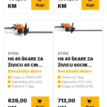
Kupi
Kupi
KM
KM
STIHL
STIHL
HS 45 ŠKARE ZA
HS 45 ŠKARE ZA
ŽIVICU 45 CM
ŽIVICU 60CM
4228 011 2926 (
Benzinske škare
4228 011 2938
Benzinske škare
novi
Snaga 0,75kW/1,0KS
Težina 4,7 (kg)
Zapremina 27,2 cm3
Zapremina 27,2 cm3
br:42280112937 )
Težina 4,7 (kg)
Snaga 0,75kW/1,0 KS
629,00
713,00
Kupi
Kupi