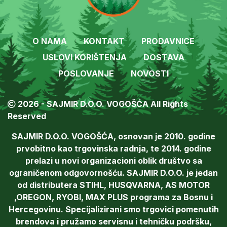
O NAMA
KONTAKT
PRODAVNICE
USLOVI KORIŠTENJA
DOSTAVA
POSLOVANJE
NOVOSTI
2026 - SAJMIR D.O.O. VOGOŠĆA All Rights
Reserved
SAJMIR D.O.O. VOGOŠĆA, osnovan je 2010. godine
prvobitno kao trgovinska radnja, te 2014. godine
prelazi u novi organizacioni oblik društvo sa
ograničenom odgovornošću. SAJMIR D.O.O. je jedan
od distributera STIHL, HUSQVARNA, AS MOTOR
,OREGON, RYOBI, MAX PLUS programa za Bosnu i
Hercegovinu. Specijalizirani smo trgovici pomenutih
brendova i pružamo servisnu i tehničku podršku,