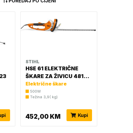
POREDAJ PO CIJENI
STIHL
HSE 61 ELEKTRIČNE
23
ŠKARE ZA ŽIVICU 4812
011 3503
Električne škare
500W
Težina 3,9( kg)
upi
Kupi
452,00 KM