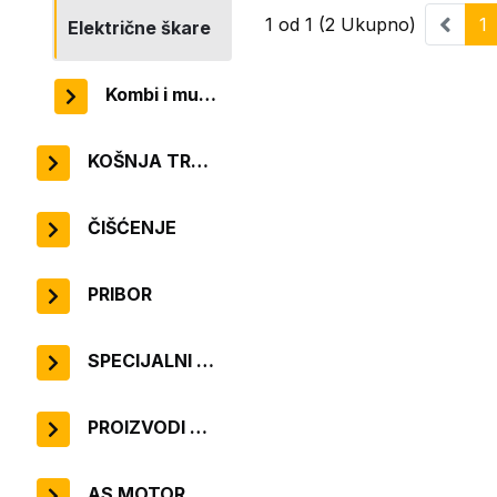
1 od 1 (2 Ukupno)
1
Električne škare
Kombi i multi sistem
KOŠNJA TRAVNJAKA
ČIŠĆENJE
PRIBOR
SPECIJALNI UREĐAJI
PROIZVODI ZA OBOŽAVATELJE
AS MOTOR PROIZVODI