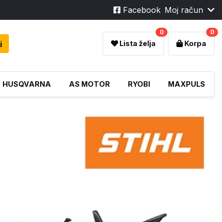
Facebook
Moj račun
0
0
i
Lista želja
Korpa
HUSQVARNA
AS MOTOR
RYOBI
MAXPULS