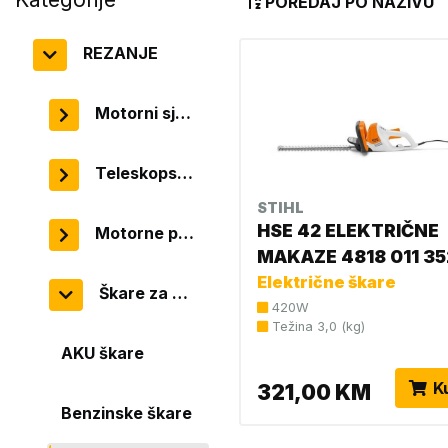
POREDAJ PO NAZIVU
REZANJE
Motorni sjekači
Teleskopske pile
STIHL
HSE 42 ELEKTRIČNE
Motorne pile
MAKAZE 4818 011 35
Električne škare
Škare za živicu
420W
Težina 3,0 (kg)
AKU škare
K
321,00 KM
Benzinske škare