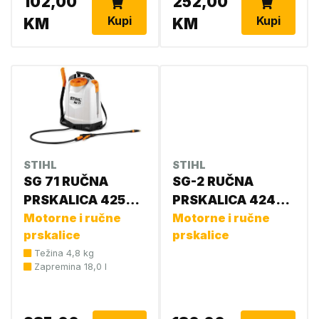
102,00
252,00
Kupi
Kupi
KM
KM
STIHL
STIHL
SG 71 RUČNA
SG-2 RUČNA
PRSKALICA 4255
PRSKALICA 4247
019 4970
Motorne i ručne
019 4901
Motorne i ručne
prskalice
prskalice
Težina 4,8 kg
Zapremina 18,0 l