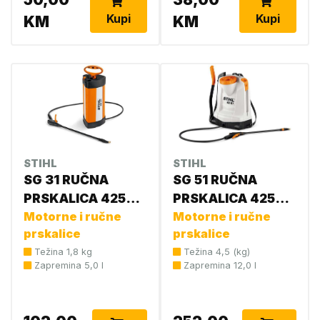
Kupi
Kupi
KM
KM
STIHL
STIHL
SG 31 RUČNA
SG 51 RUČNA
PRSKALICA 4255
PRSKALICA 4255
019 4930
Motorne i ručne
019 4950
Motorne i ručne
prskalice
prskalice
Težina 1,8 kg
Težina 4,5 (kg)
Zapremina 5,0 l
Zapremina 12,0 l