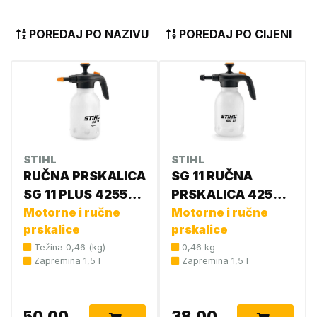
POREDAJ PO NAZIVU
POREDAJ PO CIJENI
STIHL
STIHL
RUČNA PRSKALICA
SG 11 RUČNA
SG 11 PLUS 4255
PRSKALICA 4255
019 4912
Motorne i ručne
019 4910
Motorne i ručne
prskalice
prskalice
Težina 0,46 (kg)
0,46 kg
Zapremina 1,5 l
Zapremina 1,5 l
50,00
38,00