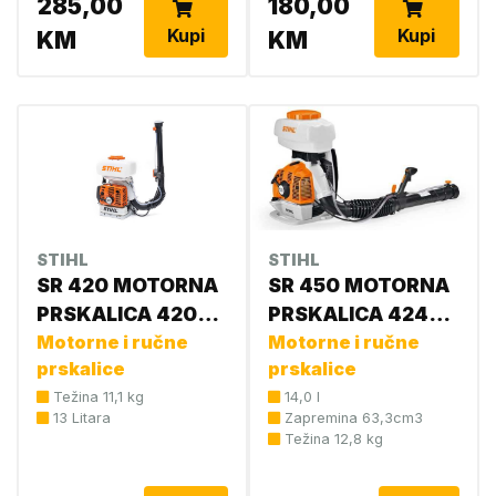
285,00
180,00
Kupi
Kupi
KM
KM
STIHL
STIHL
SR 420 MOTORNA
SR 450 MOTORNA
PRSKALICA 4203
PRSKALICA 4244
011 2619
Motorne i ručne
011 2641
Motorne i ručne
prskalice
prskalice
Težina 11,1 kg
14,0 l
13 Litara
Zapremina 63,3cm3
Težina 12,8 kg